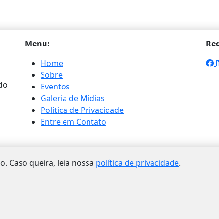
Menu:
Red
Home
Sobre
do
Eventos
Galeria de Mídias
Política de Privacidade
Entre em Contato
o. Caso queira, leia nossa
política de privacidade
.
2000 - 2026 | Prof. Burnes | Todos os direitos reservados