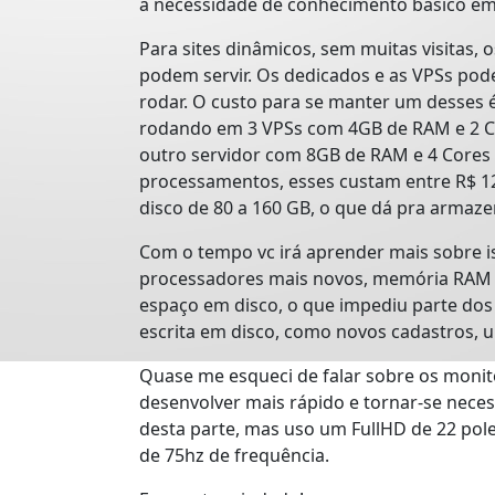
a necessidade de conhecimento básico em
Para sites dinâmicos, sem muitas visitas,
podem servir. Os dedicados e as VPSs po
rodar. O custo para se manter um desses é
rodando em 3 VPSs com 4GB de RAM e 2 C
outro servidor com 8GB de RAM e 4 Cores
processamentos, esses custam entre R$ 1
disco de 80 a 160 GB, o que dá pra armaze
Com o tempo vc irá aprender mais sobre i
processadores mais novos, memória RAM e d
espaço em disco, o que impediu parte do
escrita em disco, como novos cadastros, 
Quase me esqueci de falar sobre os moni
desenvolver mais rápido e tornar-se nece
desta parte, mas uso um FullHD de 22 pol
de 75hz de frequência.