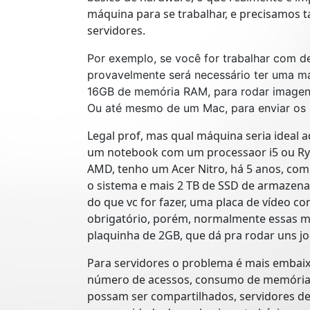
máquina para se trabalhar, e precisamos
servidores.
Por exemplo, se você for trabalhar com d
provavelmente será necessário ter uma 
16GB de memória RAM, para rodar imagens 
Ou até mesmo de um Mac, para enviar os 
Legal prof, mas qual máquina seria ideal 
um notebook com um processaor i5 ou Ryz
AMD, tenho um Acer Nitro, há 5 anos, co
o sistema e mais 2 TB de SSD de armazen
do que vc for fazer, uma placa de vídeo 
obrigatório, porém, normalmente essas
plaquinha de 2GB, que dá pra rodar uns j
Para servidores o problema é mais embai
número de acessos, consumo de memória 
possam ser compartilhados, servidores dedi