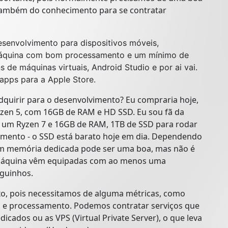
 também do conhecimento para se contratar
esenvolvimento para dispositivos móveis,
máquina com bom processamento e um mínimo de
de máquinas virtuais, Android Studio e por ai vai.
apps para a Apple Store.
adquirir para o desenvolvimento? Eu compraria hoje,
en 5, com 16GB de RAM e HD SSD. Eu sou fã da
m um Ryzen 7 e 16GB de RAM, 1TB de SSD para rodar
amento - o SSD está barato hoje em dia. Dependendo
com memória dedicada pode ser uma boa, mas não é
 máquina vêm equipadas com ao menos uma
oguinhos.
xo, pois necessitamos de alguma métricas, como
e processamento. Podemos contratar serviços que
cados ou as VPS (Virtual Private Server), o que leva